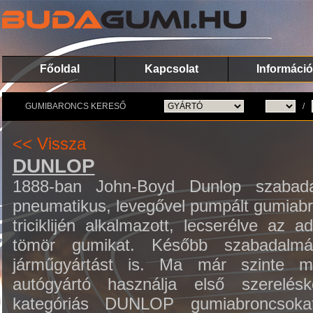
Főoldal
Kapcsolat
Információ
GUMIBARONCS KERESŐ
/
<< Vissza
DUNLOP
1888-ban John-Boyd Dunlop szabada
pneumatikus, levegővel pumpált gumiabro
triciklijén alkalmazott, lecserélve az 
tömör gumikat. Később szabadalmáv
járműgyártást is. Ma már szinte 
autógyártó használja első szerelé
kategóriás DUNLOP gumiabroncsok