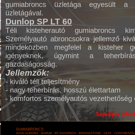
gumiabroncs üzletága egyesült a
üzletágával.
Dunlop SP LT 60
Téli kisteherautó gumiabroncs kima
Személyautó abroncsokra jellemző kivál
mindeközben megfelel a kisteher gép
igényeknek, úgymint a teherbírá
gazdaságosság.
Jellemzők:
- kiváló téli teljesítmény
- nagy teherbírás, hosszú élettartam
- komfortos személyautós vezethetőség 
Sajnáljuk jelen
GUMIABRONCS:
AVON
AURORA
BARUM
BF GOODRICH
BRIDGESTONE
CEAT
CONTINENTA