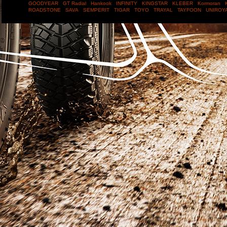
GOODYEAR
GT Radial
Hankook
INFINITY
KINGSTAR
KLEBER
Kormoran
ROADSTONE
SAVA
SEMPERIT
TIGAR
TOYO
TRAYAL
TAYFOON
UNIROY