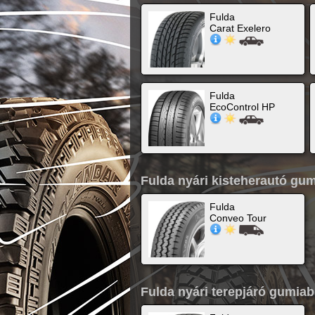
Fulda
Carat Exelero
Fulda
EcoControl HP
Fulda nyári kisteherautó gu
Fulda
Conveo Tour
Fulda nyári terepjáró gumia