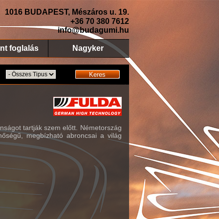
1016 BUDAPEST, Mészáros u. 19.
+36 70 380 7612
info@budagumi.hu
nt foglalás
Nagyker
Keres
nságot tartják szem előtt. Németország
őségű, megbízható abroncsai a világ