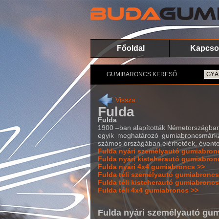
Főoldal
Kapcso
GUMIBARONCS KERESŐ
Vissza
Fulda
Fulda
1900 –ban alapították Németországban.
egyik meghatározó gumiabroncsmárká
számos országában elérhetőek, évente
Fulda nyári személyautó gumiabron
Fulda nyári kisteherautó gumiabron
Fulda nyári 4x4 gumiabroncs >>
Fulda téli személyautó gumiabroncs
Fulda téli kisteherautó gumiabroncs
Fulda téli 4x4 gumiabroncs >>
Fulda nyári személyautó gu