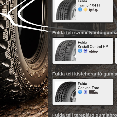
Fulda
Tramp 4X4 H
Fulda téli személyautó gumi
Fulda
Kristall Control HP
Fulda téli kisteherautó gumi
Fulda
Conveo Trac
Fulda téli terepjáró gumiabr