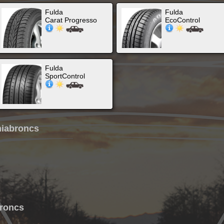
Fulda
Fulda
Carat Progresso
EcoControl
Fulda
SportControl
miabroncs
broncs