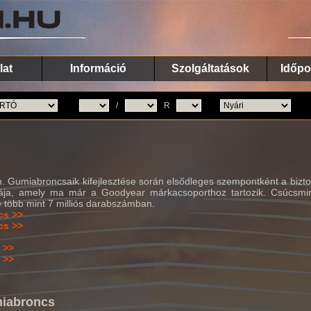
lat
Információ
Szolgáltatások
Időpo
/
R
 Gumiabroncsaik kifejlesztése során elsődleges szempontként a bizto
ja, amely ma már a Goodyear márkacsoporthoz tartozik. Csúcsmin
 több mint 7 milliós darabszámban.
cs >>
cs >>
 >>
 >>
miabroncs