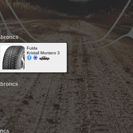
abroncs
Fulda
Kristall Montero 3
abroncs
oncs