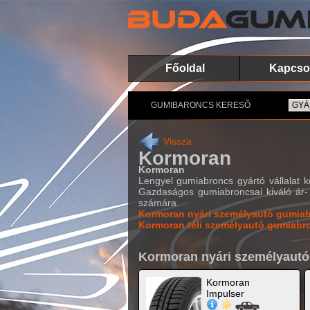
Főoldal
Kapcso
GUMIBARONCS KERESŐ
Vissza
Kormoran
Kormoran
Lengyel gumiabroncs gyártó vállalat k
Gazdaságos gumiabroncsai kiváló ár- 
számára.
Kormoran nyári személyautó gumia
Kormoran téli személyautó gumiabr
Kormoran nyári személyaut
Kormoran
Impulser