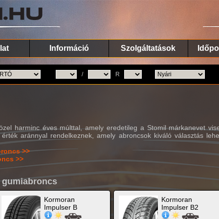
lat
Információ
Szolgáltatások
Időpo
/
R
özel harminc éves múlttal, amely eredetileg a Stomil márkanevet visel
érték aránnyal rendelkeznek, amely abroncsok kiváló választás leh
broncs >>
oncs >>
ó gumiabroncs
Kormoran
Kormoran
Impulser B
Impulser B2