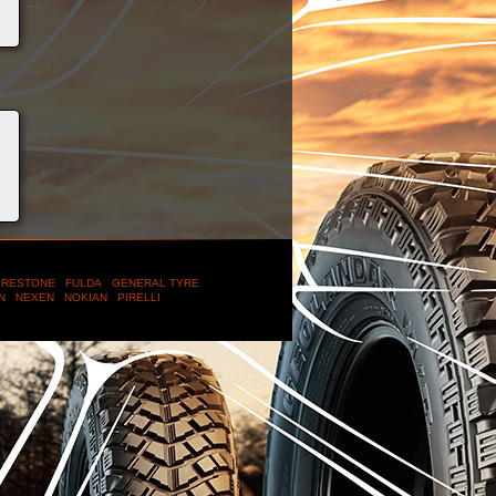
IRESTONE
FULDA
GENERAL TYRE
IN
NEXEN
NOKIAN
PIRELLI