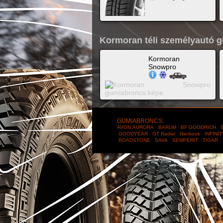
Kormoran téli személyautó 
Kormoran
Snowpro
GUMIABRONCS:
AVON
AURORA
BARUM
BF GOODRICH
B
GOODYEAR
GT Radial
Hankook
INFINI
ROADSTONE
SAVA
SEMPERIT
TIGAR