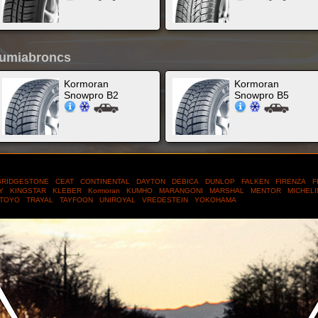
gumiabroncs
Kormoran
Kormoran
Snowpro B2
Snowpro B5
RIDGESTONE
CEAT
CONTINENTAL
DAYTON
DEBICA
DUNLOP
FALKEN
FIRENZA
F
TY
KINGSTAR
KLEBER
Kormoran
KUMHO
MARANGONI
MARSHAL
MENTOR
MICHEL
TOYO
TRAYAL
TAYFOON
UNIROYAL
VREDESTEIN
YOKOHAMA