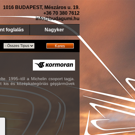
1016 BUDAPEST, Mészáros u. 19.
+36 70 380 7612
info@budagumi.hu
nt foglalás
Nagyker
Keres
te. 1995–től a Michelin csoport tagja.
et kis és középkategóriás gépjárművek