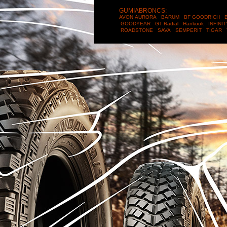
GUMIABRONCS:
AVON
AURORA
BARUM
BF GOODRICH
B
GOODYEAR
GT Radial
Hankook
INFINI
ROADSTONE
SAVA
SEMPERIT
TIGAR