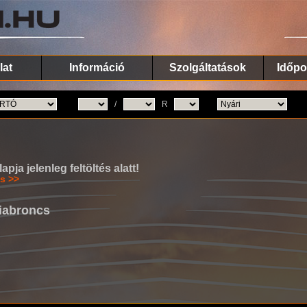
lat
Információ
Szolgáltatások
Időpo
/
R
ja jelenleg feltöltés alatt!
s >>
iabroncs