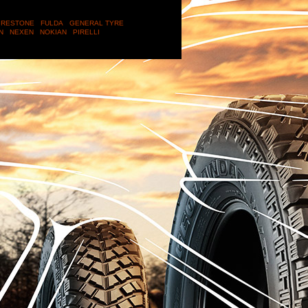
IRESTONE
FULDA
GENERAL TYRE
IN
NEXEN
NOKIAN
PIRELLI