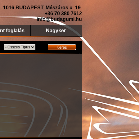
1016 BUDAPEST, Mészáros u. 19.
+36 70 380 7612
info@budagumi.hu
nt foglalás
Nagyker
Keres