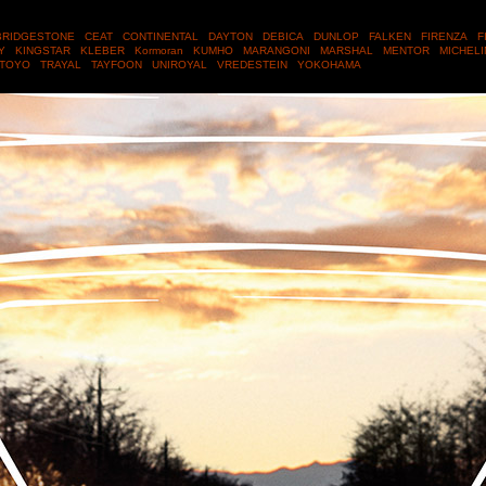
RIDGESTONE
CEAT
CONTINENTAL
DAYTON
DEBICA
DUNLOP
FALKEN
FIRENZA
F
TY
KINGSTAR
KLEBER
Kormoran
KUMHO
MARANGONI
MARSHAL
MENTOR
MICHEL
TOYO
TRAYAL
TAYFOON
UNIROYAL
VREDESTEIN
YOKOHAMA