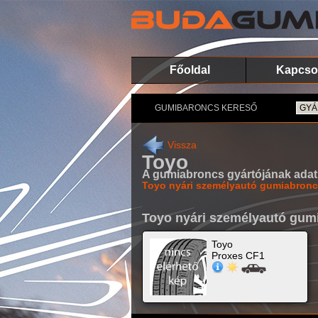
Főoldal
Kapcso
GUMIBARONCS KERESŐ
Vissza
Toyo
A gumiabroncs gyártójának adatlap
Toyo nyári személyautó gumiabronc
Toyo nyári személyautó gum
Toyo
Proxes CF1