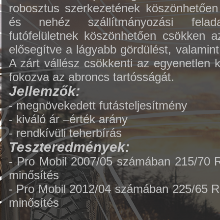
robosztus szerkezetének köszönhetően 
és nehéz szállítmányozási felad
futófelületnek köszönhetően csökken 
elősegítve a lágyabb gördülést, valamin
A zárt vállész csökkenti az egyenetlen 
fokozva az abroncs tartósságát.
Jellemzők:
- megnövekedett futásteljesítmény
- kiváló ár –érték arány
- rendkívüli teherbírás
Teszteredmények:
- Pro Mobil 2007/05 számában 215/70 R
minősítés
- Pro Mobil 2012/04 számában 225/65 
minősítés