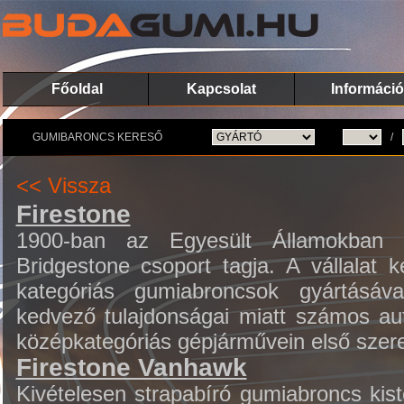
Főoldal
Kapcsolat
Információ
GUMIBARONCS KERESŐ
/
<< Vissza
Firestone
1900-ban az Egyesült Államokban a
Bridgestone csoport tagja. A vállalat 
kategóriás gumiabroncsok gyártásával
kedvező tulajdonságai miatt számos aut
középkategóriás gépjárművein első szere
Firestone Vanhawk
Kivételesen strapabíró gumiabroncs kis