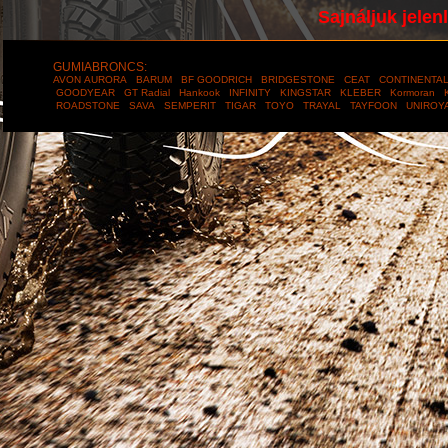
Sajnáljuk jelen
GUMIABRONCS:
AVON
AURORA
BARUM
BF GOODRICH
BRIDGESTONE
CEAT
CONTINENTA
GOODYEAR
GT Radial
Hankook
INFINITY
KINGSTAR
KLEBER
Kormoran
ROADSTONE
SAVA
SEMPERIT
TIGAR
TOYO
TRAYAL
TAYFOON
UNIROY