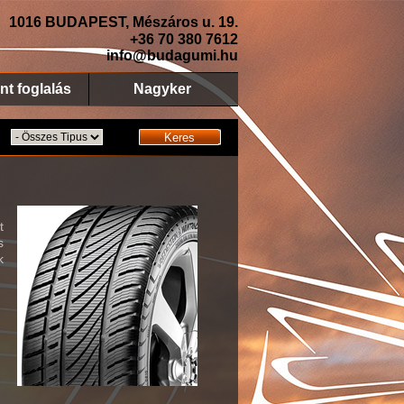
1016 BUDAPEST, Mészáros u. 19.
+36 70 380 7612
info@budagumi.hu
nt foglalás
Nagyker
Keres
t
s
k