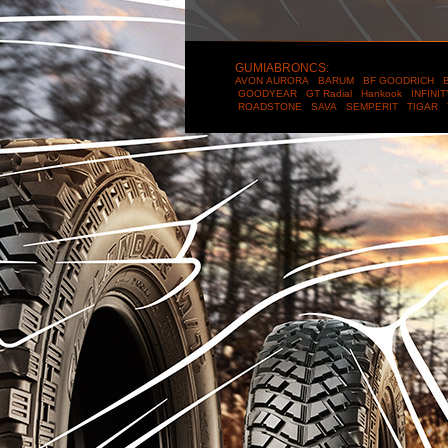
GUMIABRONCS:
AVON
AURORA
BARUM
BF GOODRICH
B
GOODYEAR
GT Radial
Hankook
INFINI
ROADSTONE
SAVA
SEMPERIT
TIGAR