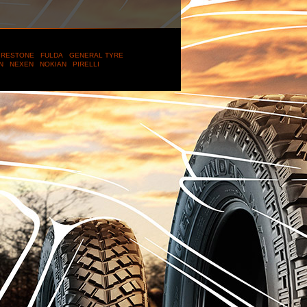
IRESTONE
FULDA
GENERAL TYRE
IN
NEXEN
NOKIAN
PIRELLI