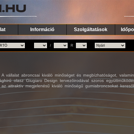
lat
Információ
Szolgáltatások
Időpo
/
R
. A vállalat abroncsai kiváló minőséget és megbízhatóságot, valamin
ilághírű olasz Giugiaro Design tervezőirodával szoros együttműködé
t az attraktív megjelenésű kiváló minőségű gumiabroncsokat kereső