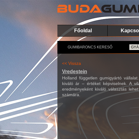
Főoldal
Kapcso
GUMIBARONCS KERESŐ
<< Vissza
Vredestein
Holland független gumigyártó vállalat
kiváló ár – értéket képviselnek. A v
eredményeként kiváló választás lehe
számára.