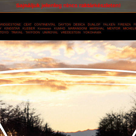
Sajnáljuk jelenleg nincs raktárkészleten!
RIDGESTONE
CEAT
CONTINENTAL
DAYTON
DEBICA
DUNLOP
FALKEN
FIRENZA
F
TY
KINGSTAR
KLEBER
Kormoran
KUMHO
MARANGONI
MARSHAL
MENTOR
MICHEL
TOYO
TRAYAL
TAYFOON
UNIROYAL
VREDESTEIN
YOKOHAMA